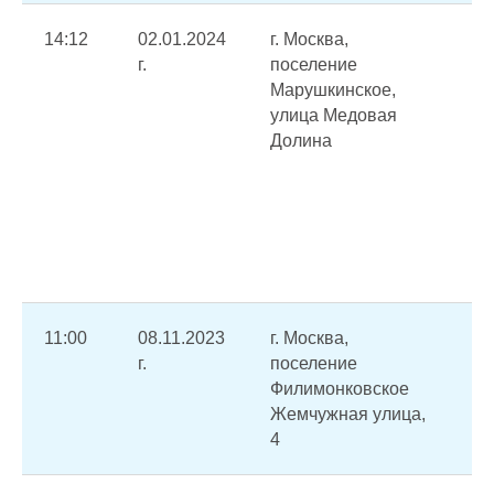
14:12
02.01.2024
г. Москва,
Пр
г.
поселение
по
Марушкинское,
во
улица Медовая
те
Долина
го
во
о
от
эл
жи
11:00
08.11.2023
г. Москва,
Ос
г.
поселение
сн
Филимонковское
те
Жемчужная улица,
от
4