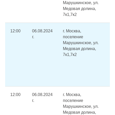
Марушкинское, ул.
пл
Медовая долина,
ре
7к1,7к2
тр
12:00
06.08.2024
г. Москва,
В 
г.
поселение
п
Марушкинское, ул.
ре
Медовая долина,
ра
7к1,7к2
ко
об
в
в
от
12:00
06.08.2024
г. Москва,
В 
г.
поселение
п
Марушкинское, ул.
ре
Медовая долина,
ра