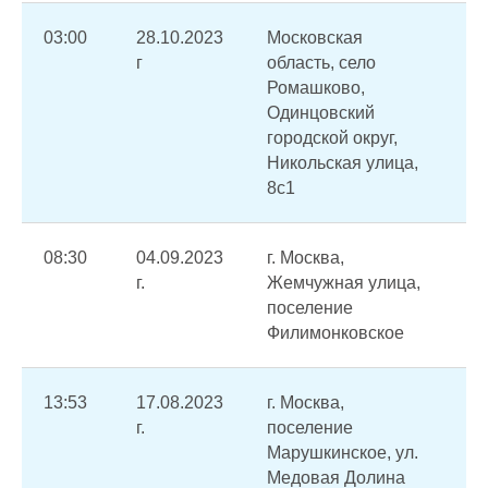
03:00
28.10.2023
Московская
Пр
г
область, село
по
Ромашково,
во
Одинцовский
пр
городской округ,
ра
Никольская улица,
8с1
08:30
04.09.2023
г. Москва,
Ос
г.
Жемчужная улица,
ГВ
поселение
го
Филимонковское
13:53
17.08.2023
г. Москва,
А
г.
поселение
ре
Марушкинское, ул.
тр
Медовая Долина
хо