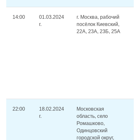
14:00
01.03.2024
г. Москва, рабочий
Ав
г.
посёлок Киевский,
от
22А, 23А, 23Б, 25А
го
во
ре
ра
"М
(о
по
во
ко
22:00
18.02.2024
Московская
Пр
г.
область, село
по
Ромашково,
во
Одинцовский
вн
городской округ,
ос