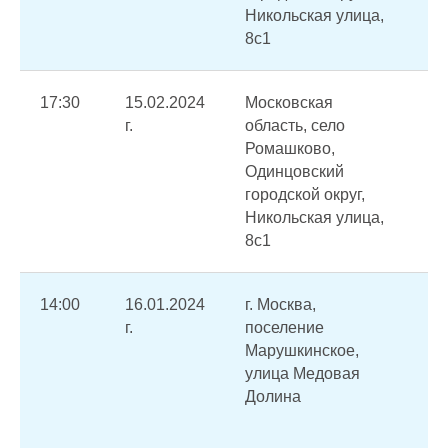
Никольская улица,
8с1
17:30
15.02.2024
Московская
Пр
г.
область, село
по
Ромашково,
во
Одинцовский
вн
городской округ,
ос
Никольская улица,
8с1
14:00
16.01.2024
г. Москва,
Пр
г.
поселение
по
Марушкинское,
во
улица Медовая
ус
Долина
по
тр