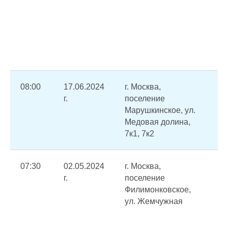
со
МЧ
во
уз
по
08:00
17.06.2024
г. Москва,
От
г.
поселение
(П
Марушкинское, ул.
те
Медовая долина,
7к1, 7к2
07:30
02.05.2024
г. Москва,
А
г.
поселение
от
Филимонковское,
(П
ул. Жемчужная
пе
др