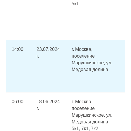
5к1
ко
об
в
в
от
14:00
23.07.2024
г. Москва,
Ав
г.
поселение
от
Марушкинское, ул.
ХВ
Медовая долина
вв
ав
вы
06:00
18.06.2024
г. Москва,
Пе
г.
поселение
ГВ
Марушкинское, ул.
(П
Медовая долина,
ис
5к1, 7к1, 7к2
в