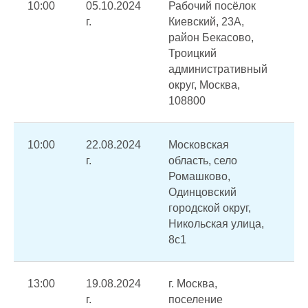
10:00
05.10.2024
Рабочий посёлок
Ав
г.
Киевский, 23А,
тр
район Бекасово,
ХВ
Троицкий
на
административный
на
округ, Москва,
по
108800
во
10:00
22.08.2024
Московская
От
г.
область, село
по
Ромашково,
от
Одинцовский
эл
городской округ,
Никольская улица,
8с1
13:00
19.08.2024
г. Москва,
От
г.
поселение
ХВ